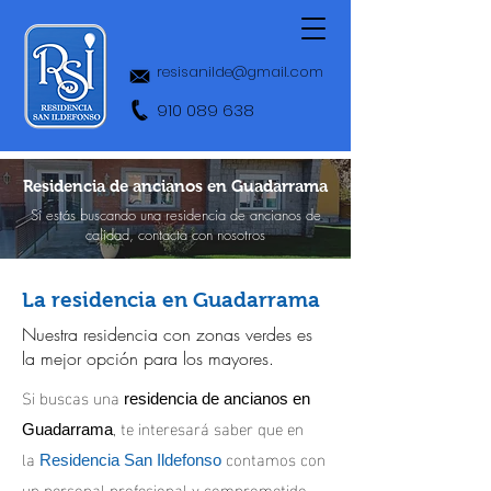
resisanilde@gmail.com
910 089 638
Residencia de
ancianos
en Guadarrama
Si estás buscando una residencia de ancianos de
calidad, contacta con nosotros
La residencia en Guadarrama
Nuestra residencia con zonas verdes es
la mejor opción para los mayores.
Si buscas una
residencia de ancianos en
, te interesará saber que en
Guadarrama
la
contamos con
Residencia San Ildefonso
un personal profesional y comprometido